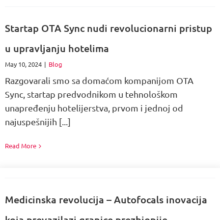
Startap OTA Sync nudi revolucionarni pristup
u upravljanju hotelima
May 10, 2024
|
Blog
Razgovarali smo sa domaćom kompanijom OTA
Sync, startap predvodnikom u tehnološkom
unapređenju hotelijerstva, prvom i jednoj od
najuspešnijih [...]
Read More
Medicinska revolucija – Autofocals inovacija
koja prevazilazi granice prezbiopije