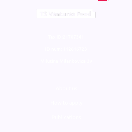
Tax ID:21707341
ID num: 112616723
Milutina Milankovica 3v
About us
How to apply
Publications