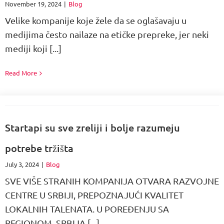
November 19, 2024
|
Blog
Velike kompanije koje žele da se oglašavaju u
medijima često nailaze na etičke prepreke, jer neki
mediji koji [...]
Read More
Startapi su sve zreliji i bolje razumeju
potrebe tržišta
July 3, 2024
|
Blog
SVE VIŠE STRANIH KOMPANIJA OTVARA RAZVOJNE
CENTRE U SRBIJI, PREPOZNAJUĆI KVALITET
LOKALNIH TALENATA. U POREĐENJU SA
REGIONOM, SRBIJA [...]