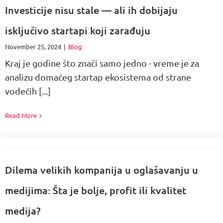
Investicije nisu stale — ali ih dobijaju
isključivo startapi koji zarađuju
November 25, 2024
|
Blog
Kraj je godine što znači samo jedno - vreme je za
analizu domaćeg startap ekosistema od strane
vodećih [...]
Read More
Dilema velikih kompanija u oglašavanju u
medijima: Šta je bolje, profit ili kvalitet
medija?