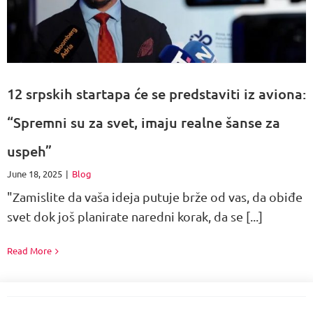
12 srpskih startapa će se predstaviti iz aviona:
“Spremni su za svet, imaju realne šanse za
uspeh”
June 18, 2025
|
Blog
"Zamislite da vaša ideja putuje brže od vas, da obiđe
svet dok još planirate naredni korak, da se [...]
Read More