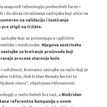
da unapredi tehnologiju podvodnih farmi i
i i da ubrza istraživanja sastojaka koji utiču na
usmeren na validaciju i testiranje
pre stigli na tržište.
sastojke koji se primenjuju u različitim
Njegova sestrinska
metičke i medicinske.
 sastojke za kreiranje proizvoda koji
oravaju procese starenja kože
.
 i održivost. Kreiramo sastojke na način koji je
lno tržište, dok Eridan Beauty koristi te
elijskom nivou“, objašnjava Milovanović.
BioEridan
logiji u svetu beleži brz rast, a
ostane referentna kompanija u ovom