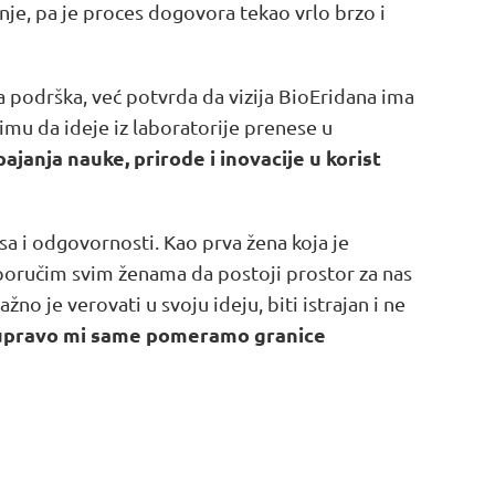
nje, pa je proces dogovora tekao vrlo brzo i
ka podrška, već potvrda da vizija BioEridana ima
imu da ideje iz laboratorije prenese u
pajanja nauke, prirode i inovacije u korist
a i odgovornosti. Kao prva žena koja je
poručim svim ženama da postoji prostor za nas
žno je verovati u svoju ideju, biti istrajan i ne
 upravo mi same pomeramo granice