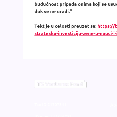
budućnost pripada onima koji se usu
dok se ne uradi.“
Tekt je u celosti preuzet sa:
https://b
stratesku-investiciju-zene-u-nauci-
Tax ID:21707341
Ab
ID num: 112616723