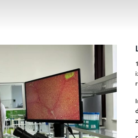
1
i
I
d