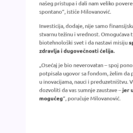
našeg pristupa i dali nam veliko povere
spontano“, ističe Milovanović.
Investicija, dodaje, nije samo finansijs
stvarnu težinu i vrednost. Omogućava t
s
biotehnološki svet i da nastavi misiju
zdravlja i dugovečnosti ćelija.
„Osećaj je bio neverovatan – spoj ponos
potpisala ugovor sa fondom, želim da 
u inovacijama, nauci i preduzetništvu. Va
jer
dozvoliti da vas sumnje zaustave –
mogućeg
“, poručuje Milovanović.