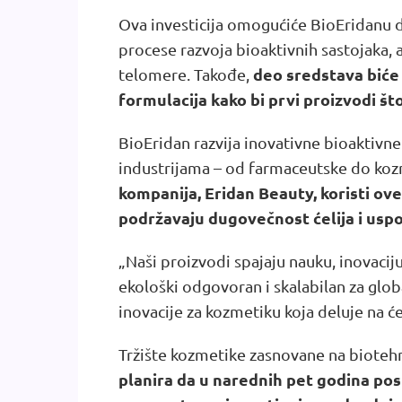
Ova investicija omogućiće BioEridanu 
procese razvoja bioaktivnih sastojaka, al
deo sredstava biće 
telomere. Takođe,
formulacija kako bi prvi proizvodi što 
BioEridan razvija inovativne bioaktivne 
industrijama – od farmaceutske do koz
kompanija, Eridan Beauty, koristi ove
podržavaju dugovečnost ćelija i usp
„Naši proizvodi spajaju nauku, inovaciju
ekološki odgovoran i skalabilan za globa
inovacije za kozmetiku koja deluje na ć
Tržište kozmetike zasnovane na biotehno
planira da u narednih pet godina p