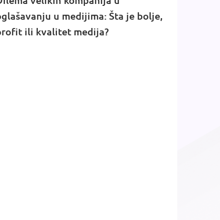
Dilema velikih kompanija u
glašavanju u medijima: Šta je bolje,
rofit ili kvalitet medija?