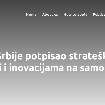
Home
About us
How to apply
Public
Srbije potpisao strateš
i i inovacijama na sam