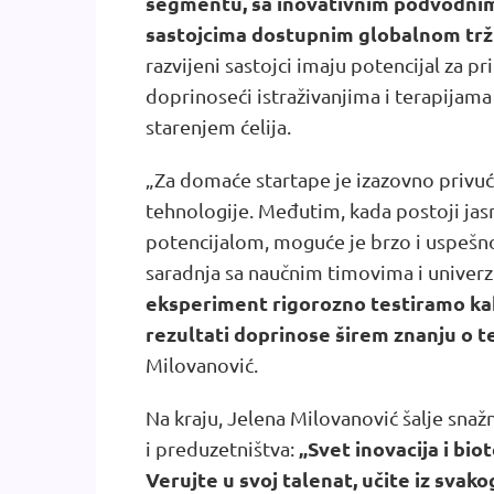
segmentu, sa inovativnim podvodnim
sastojcima dostupnim globalnom trž
razvijeni sastojci imaju potencijal za p
doprinoseći istraživanjima i terapijam
starenjem ćelija.
„Za domaće startape je izazovno privuć
tehnologije. Međutim, kada postoji jasna
potencijalom, moguće je brzo i uspešno
saradnja sa naučnim timovima i univerz
eksperiment rigorozno testiramo kak
rezultati doprinose širem znanju o t
Milovanović.
Na kraju, Jelena Milovanović šalje sna
„Svet inovacija i bi
i preduzetništva:
Verujte u svoj talenat, učite iz svako