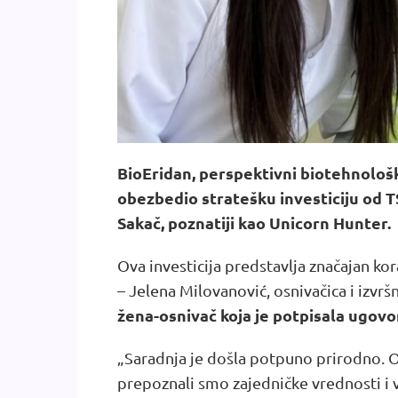
BioEridan, perspektivni biotehnološk
obezbedio stratešku investiciju od 
Sakač, poznatiji kao Unicorn Hunter.
Ova investicija predstavlja značajan kor
– Jelena Milovanović, osnivačica i izvr
žena-osnivač koja je potpisala ugov
„Saradnja je došla potpuno prirodno. 
prepoznali smo zajedničke vrednosti i 