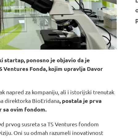
o
p
i startap, ponosno je objavio da je
TS Ventures Fonda, kojim upravlja Davor
ak napred za kompaniju, ali i istorijski trenutak
, postala je prva
šna direktorka BioEridana
or sa ovim fondom.
Od prvog susreta sa TS Ventures fondom
viziju. Oni su odmah razumeli inovativnost