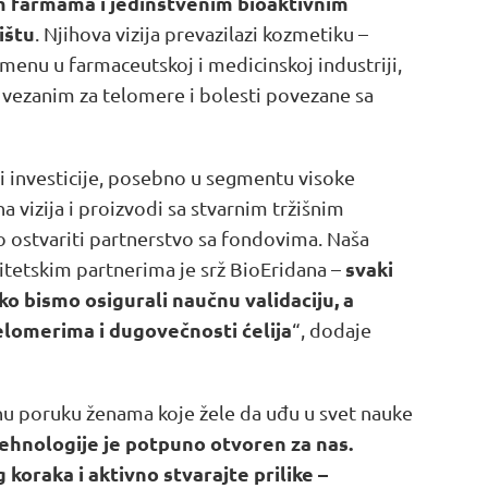
 farmama i jedinstvenim bioaktivnim
ištu
. Njihova vizija prevazilazi kozmetiku –
rimenu u farmaceutskoj i medicinskoj industriji,
a vezanim za telomere i bolesti povezane sa
i investicije, posebno u segmentu visoke
 vizija i proizvodi sa stvarnim tržišnim
 ostvariti partnerstvo sa fondovima. Naša
svaki
itetskim partnerima je srž BioEridana –
o bismo osigurali naučnu validaciju, a
elomerima i dugovečnosti ćelija
“, dodaje
žnu poruku ženama koje žele da uđu u svet nauke
otehnologije je potpuno otvoren za nas.
g koraka i aktivno stvarajte prilike –