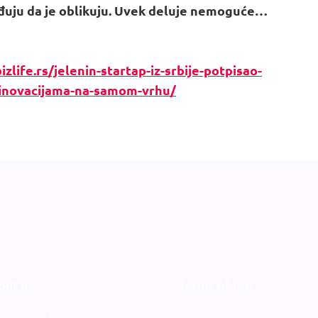
đuju da je oblikuju. Uvek deluje nemoguće…
izlife.rs/jelenin-startap-iz-srbije-potpisao-
i-inovacijama-na-samom-vrhu/
out us
Terms of use