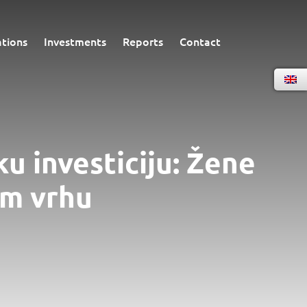
ations
Investments
Reports
Contact
ku investiciju: Žene
om vrhu