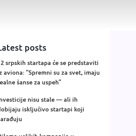
Latest posts
2 srpskih startapa će se predstaviti
z aviona: “Spremni su za svet, imaju
realne šanse za uspeh”
nvesticije nisu stale — ali ih
obijaju isključivo startapi koji
zarađuju