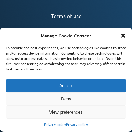
Terms of use
Contact
Manage Cookie Consent
Reports
To provide the best experiences, we use technologies like cookies to store
and/or access device information. Consenting to these technologies will
allow us to process data such as browsing behavior or unique IDs on this
site. Not consenting or withdrawing consent, may adversely affect certain
features and functions.
Social
Accept
Deny
View preferences
Copyright 2022 | All Rights Reserved
Privacy policy
Privacy policy