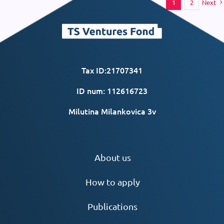
Next
1
2
Tax ID:21707341
ID num: 112616723
Milutina Milankovica 3v
About us
How to apply
Publications