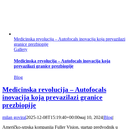
Medicinska revolucija – Autofocals inovacija koja prevazilazi
granice prezbiopije
Gallery
Medicinska revolucija – Autofocals inovacija koja
prevazilazi granice prezbiopije
Blog
Medicinska revolucija – Autofocals
inovacija koja prevazilazi granice
prezbiopije
milan goviral
2025-12-08T15:19:40+00:00
мај 10, 2024
|
Blog
|
Američko-srpska kompanija Fuller Vision, startap predvodnik u