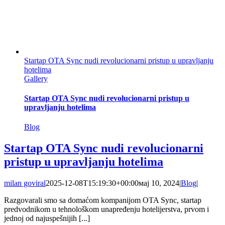
Startap OTA Sync nudi revolucionarni pristup u upravljanju
hotelima
Gallery
Startap OTA Sync nudi revolucionarni pristup u
upravljanju hotelima
Blog
Startap OTA Sync nudi revolucionarni
pristup u upravljanju hotelima
milan goviral
2025-12-08T15:19:30+00:00
мај 10, 2024
|
Blog
|
Razgovarali smo sa domaćom kompanijom OTA Sync, startap
predvodnikom u tehnološkom unapređenju hotelijerstva, prvom i
jednoj od najuspešnijih [...]