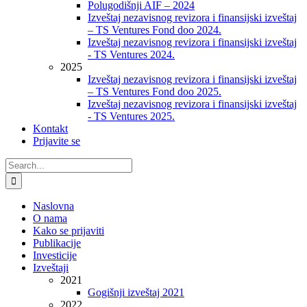
Polugodišnji AIF – 2024
Izveštaj nezavisnog revizora i finansijski izveštaj
– TS Ventures Fond doo 2024.
Izveštaj nezavisnog revizora i finansijski izveštaj
- TS Ventures 2024.
2025
Izveštaj nezavisnog revizora i finansijski izveštaj
– TS Ventures Fond doo 2025.
Izveštaj nezavisnog revizora i finansijski izveštaj
- TS Ventures 2025.
Kontakt
Prijavite se
Search
for:
Naslovna
O nama
Kako se prijaviti
Publikacije
Investicije
Izveštaji
2021
Gogišnji izveštaj 2021
2022