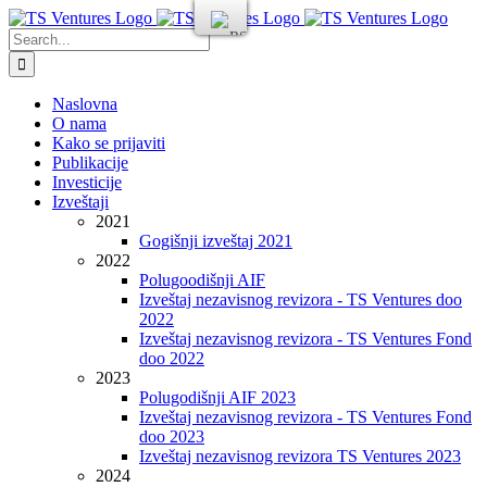
Skip
to
Search
content
for:
Naslovna
O nama
Kako se prijaviti
Publikacije
Investicije
Izveštaji
2021
Gogišnji izveštaj 2021
2022
Polugoodišnji AIF
Izveštaj nezavisnog revizora - TS Ventures doo
2022
Izveštaj nezavisnog revizora - TS Ventures Fond
doo 2022
2023
Polugodišnji AIF 2023
Izveštaj nezavisnog revizora - TS Ventures Fond
doo 2023
Izveštaj nezavisnog revizora TS Ventures 2023
2024