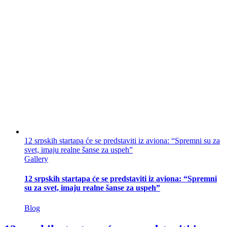
12 srpskih startapa će se predstaviti iz aviona: “Spremni su za
svet, imaju realne šanse za uspeh”
Gallery
12 srpskih startapa će se predstaviti iz aviona: “Spremni
su za svet, imaju realne šanse za uspeh”
Blog