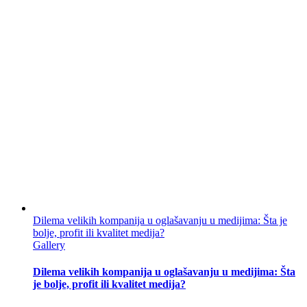
Dilema velikih kompanija u oglašavanju u medijima: Šta je
bolje, profit ili kvalitet medija?
Gallery
Dilema velikih kompanija u oglašavanju u medijima: Šta
je bolje, profit ili kvalitet medija?