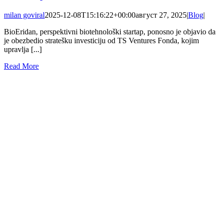
milan goviral
2025-12-08T15:16:22+00:00
август 27, 2025
|
Blog
|
BioEridan, perspektivni biotehnološki startap, ponosno je objavio da
je obezbedio stratešku investiciju od TS Ventures Fonda, kojim
upravlja [...]
Read More