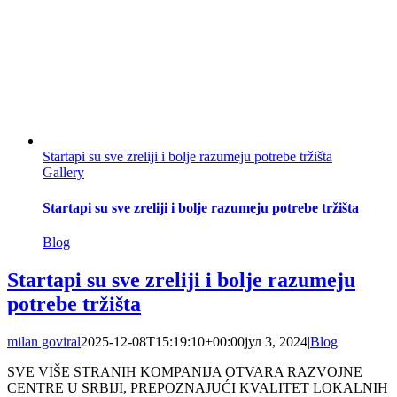
Startapi su sve zreliji i bolje razumeju potrebe tržišta
Gallery
Startapi su sve zreliji i bolje razumeju potrebe tržišta
Blog
Startapi su sve zreliji i bolje razumeju
potrebe tržišta
milan goviral
2025-12-08T15:19:10+00:00
јул 3, 2024
|
Blog
|
SVE VIŠE STRANIH KOMPANIJA OTVARA RAZVOJNE
CENTRE U SRBIJI, PREPOZNAJUĆI KVALITET LOKALNIH