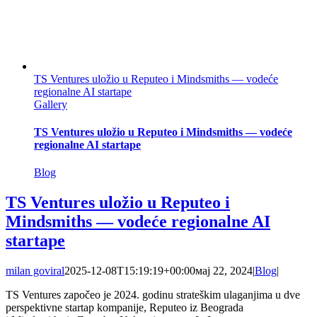
TS Ventures uložio u Reputeo i Mindsmiths — vodeće
regionalne AI startape
Gallery
TS Ventures uložio u Reputeo i Mindsmiths — vodeće
regionalne AI startape
Blog
TS Ventures uložio u Reputeo i
Mindsmiths — vodeće regionalne AI
startape
milan goviral
2025-12-08T15:19:19+00:00
мај 22, 2024
|
Blog
|
TS Ventures započeo je 2024. godinu strateškim ulaganjima u dve
perspektivne startap kompanije, Reputeo iz Beograda