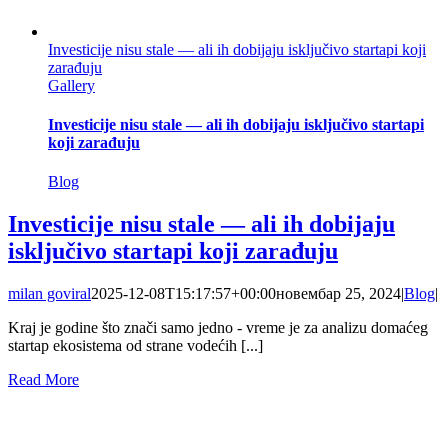
Investicije nisu stale — ali ih dobijaju isključivo startapi koji
zarađuju
Gallery
Investicije nisu stale — ali ih dobijaju isključivo startapi
koji zarađuju
Blog
Investicije nisu stale — ali ih dobijaju
isključivo startapi koji zarađuju
milan goviral
2025-12-08T15:17:57+00:00
новембар 25, 2024
|
Blog
|
Kraj je godine što znači samo jedno - vreme je za analizu domaćeg
startap ekosistema od strane vodećih [...]
Read More