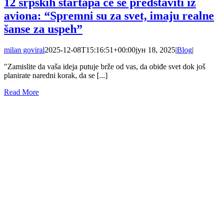
12 srpskih startapa će se predstaviti iz
aviona: “Spremni su za svet, imaju realne
šanse za uspeh”
milan goviral
2025-12-08T15:16:51+00:00
јун 18, 2025
|
Blog
|
"Zamislite da vaša ideja putuje brže od vas, da obiđe svet dok još
planirate naredni korak, da se [...]
Read More