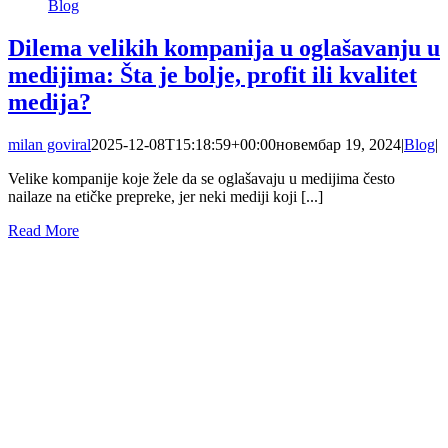
Blog
Dilema velikih kompanija u oglašavanju u
medijima: Šta je bolje, profit ili kvalitet
medija?
milan goviral
2025-12-08T15:18:59+00:00
новембар 19, 2024
|
Blog
|
Velike kompanije koje žele da se oglašavaju u medijima često
nailaze na etičke prepreke, jer neki mediji koji [...]
Read More