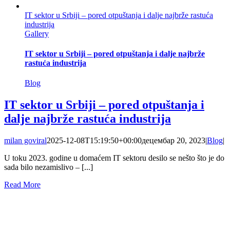
IT sektor u Srbiji – pored otpuštanja i dalje najbrže rastuća
industrija
Gallery
IT sektor u Srbiji – pored otpuštanja i dalje najbrže
rastuća industrija
Blog
IT sektor u Srbiji – pored otpuštanja i
dalje najbrže rastuća industrija
milan goviral
2025-12-08T15:19:50+00:00
децембар 20, 2023
|
Blog
|
U toku 2023. godine u domaćem IT sektoru desilo se nešto što je do
sada bilo nezamislivo – [...]
Read More