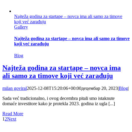
Najteža godina za startape – novca ima ali samo za timove
koji već zarađuju
Gallery
Najteža godina za startape – novca ima ali samo za timove
koji već zarađuju
Blog
Najteža godina za startape – novca ima
ali samo za timove koji već zarađuju
milan goviral
2025-12-08T15:20:06+00:00
децембар 20, 2023
|
Blog
|
Sada već tradicionalno, i ovog decembra pitali smo istaknute
domaće investitore kako je protekla 2023. godina iz ugla [...]
Read More
1
2
Next